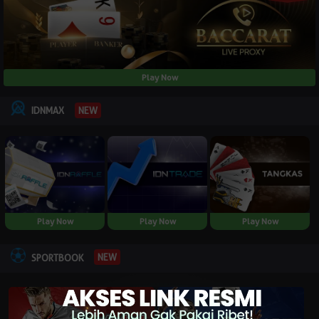
Play Now
NEW
IDNMAX
Play Now
Play Now
Play Now
NEW
SPORTBOOK