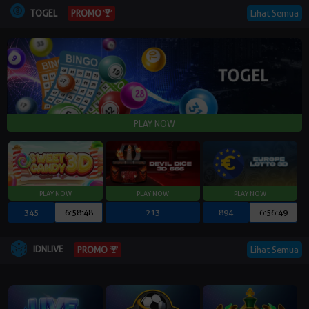
TOGEL
Lihat Semua
PROMO
345
6:58:46
213
894
6:56:47
IDNLIVE
Lihat Semua
PROMO