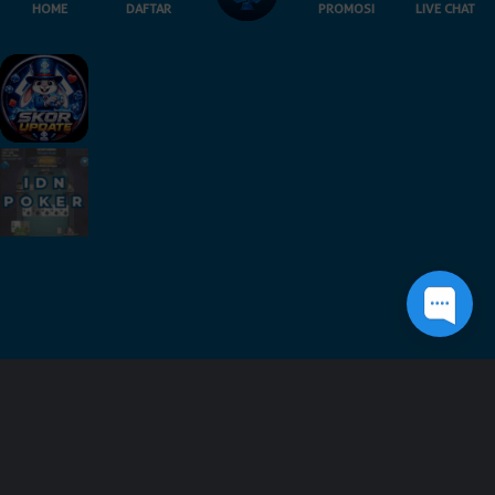
Hadiah Berlimpah
HOME
DAFTAR
PROMOSI
LIVE CHAT
Demi terciptanya suasana permainan yang aman dan nyaman, Dewapoker
menyediakan segala fasilitas terbaik. Misalnya customer service 24/7, daftar
akun Dewapoker gratis, pilihan terbanyak ada di berbagai bank (BCA, BNI, BRI,
BII, CIMB Niaga, Danamon dan Mandiri) dan setoran E-Wallet, penarikan tak
terbatas serta promosi menarik. Situs taruhan online terpercaya di Indonesia
ini juga dilatih untuk tetap profesional dan ramah saat melayani pelanggan
selama 24 jam. Karenanya, Anda tidak perlu khawatir kesulitan saat berjudi
di situs Dewapoker. Bergabunglah bersama kami dengan cara mendaftar di
menu daftar yang sudah tertera.
FAQ - Situs Terpercaya Dewapoker
Amankah Bermain Di Situs Dewapoker?
Sangatlah aman bermain di judi online Dewapoker, Karena Dewapoker
merupakan website yang mendapatkan lisensi resmi dari pagcor dan
memiliki ribuan member dan aktif setiap harinya.
Berapa usia minimum untuk mendaftar akun di Dewapoker?
Usia minimal untuk memiliki akun adalah 21 tahun. Ini adalah standar yang
kita gunakan untuk hidup di seluruh dunia. Jadi, jangan mainkan aturan ini.
Jika ada masalah dengan usia, kami tidak akan bertanggung jawab.
Berapa jumlah setoran minimum di situs Dewapoker?
Jumlah setoran minimum adalah Rp 10.000. Bukankah itu rendah? Dengan
uang yang begitu banyak, Anda bisa memainkan semua jenis permainan