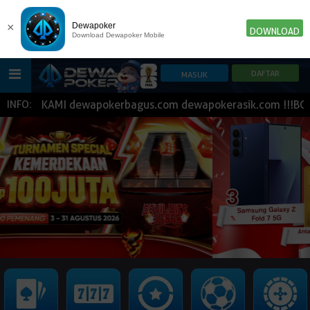
×
Dewapoker
DOWNLOAD
Download Dewapoker Mobile
I KAMI dewapokerbagus.com dewapokerasik.com !!!BCA BNI 
INFO:
HOME
POKER
SLOT GAME
IDN E-LOTTERY
NEW
NEW
SPORTBOOK
LIVE CASINO
IDNLIVE
NEW
TOGEL
ESPORTS
ARCADE
NEW
NEW
NEW
TEMBAK IKAN
IDNRAFFLE
IDNTRADE