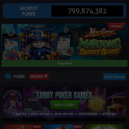
© Copyright 2026 dewapkrmantap.com - All right reserved | 18+
JACKPOT
799,874,382
POKER
Play Now
POKER
Lihat Semua
PROMO