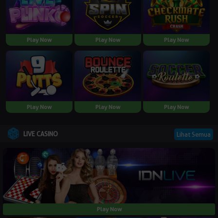
Play Now
Play Now
Play Now
Play Now
Play Now
Play Now
LIVE CASINO
Lihat Semua
Play Now