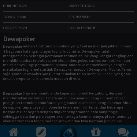
HUBUNGI KAMI
VIDEO TUTORIAL
JADWAL BANK
SPONSORSHIP
CARA BERMAIN
LINK ALTERNATIF
Dewapoker
adalah situs taruhan online yang saat ini menjadi pilihan nomor
Dewapoker
1 bagi para kalangan player judi di Indonesia. Dewapoker telah
menghadirkan berbagai permainan taruhan online yang sangat lengkap dan
memiliki kualitas terbaik seperti slot online, poker, casino, tembak ikan dan
masih banyak lagi permainan lainnya. Anda bisa memainkannya dengan
melakukan login melalui link Dewapoker ataupun Dewapoker Mobile. Tentu
saja game Dewapoker yang kami sediakan telah memiliki lisensi yang sah
untuk beroperasi di Indonesia maupun di Asia.
siap membantu anda kapan pun untuk bergabung dengan
Dewapoker
mendaftarkan diri kalian secara aman dan nyaman dengan memastikan
pengisian formulir pendaftaran yang sudah disediakan dengan benar. Situs
dewapoker terpercaya di Indonesia telah memiliki server dari beberapa
negara di luar negeri dengan tingkat pengamanan data yang tinggi,
sehingga data dari para player akan terjaga keamanannya, player tentunya
akan bertransaksi tanpa merasa khawatir dan bisa bermain judi online
dengan santai dan aman.
Dewapoker : Situs Judi Online No. 1 Indonesia,