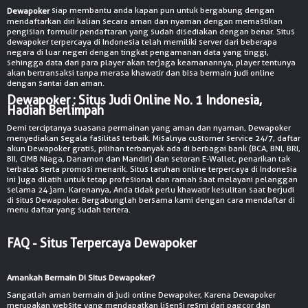
siap membantu anda kapan pun untuk bergabung dengan
© Copyright 2026 dewapkrmantap.com - All right reserved | 18+
Dewapoker
mendaftarkan diri kalian secara aman dan nyaman dengan memastikan
pengisian formulir pendaftaran yang sudah disediakan dengan benar. Situs
dewapoker terpercaya di Indonesia telah memiliki server dari beberapa
negara di luar negeri dengan tingkat pengamanan data yang tinggi,
sehingga data dari para player akan terjaga keamanannya, player tentunya
akan bertransaksi tanpa merasa khawatir dan bisa bermain judi online
dengan santai dan aman.
Dewapoker : Situs Judi Online No. 1 Indonesia,
Hadiah Berlimpah
Demi terciptanya suasana permainan yang aman dan nyaman, Dewapoker
menyediakan segala fasilitas terbaik. Misalnya customer service 24/7, daftar
akun Dewapoker gratis, pilihan terbanyak ada di berbagai bank (BCA, BNI, BRI,
BII, CIMB Niaga, Danamon dan Mandiri) dan setoran E-Wallet, penarikan tak
terbatas serta promosi menarik. Situs taruhan online terpercaya di Indonesia
ini juga dilatih untuk tetap profesional dan ramah saat melayani pelanggan
selama 24 jam. Karenanya, Anda tidak perlu khawatir kesulitan saat berjudi
di situs Dewapoker. Bergabunglah bersama kami dengan cara mendaftar di
menu daftar yang sudah tertera.
FAQ - Situs Terpercaya Dewapoker
Amankah Bermain Di Situs Dewapoker?
Sangatlah aman bermain di judi online Dewapoker, Karena Dewapoker
merupakan website yang mendapatkan lisensi resmi dari pagcor dan