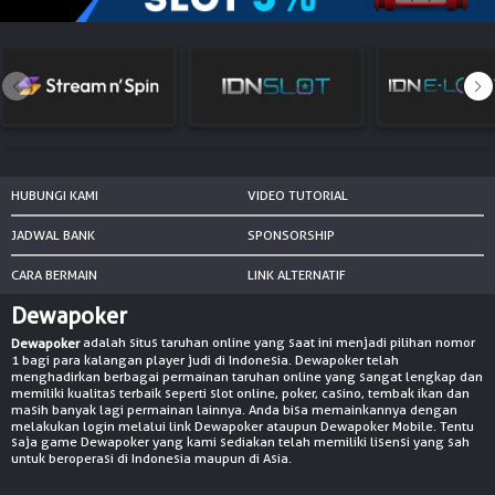
NEW
TANGKAS
RTP
DEPOSIT
WITHDRAW
HUBUNGI KAMI
VIDEO TUTORIAL
PROMOSI
JADWAL BANK
SPONSORSHIP
DOWNLOAD APLIKASI
CARA BERMAIN
LINK ALTERNATIF
Dewapoker
REFERRAL
adalah situs taruhan online yang saat ini menjadi pilihan nomor
Dewapoker
1 bagi para kalangan player judi di Indonesia. Dewapoker telah
JACKPOT
menghadirkan berbagai permainan taruhan online yang sangat lengkap dan
memiliki kualitas terbaik seperti slot online, poker, casino, tembak ikan dan
masih banyak lagi permainan lainnya. Anda bisa memainkannya dengan
VIP MEMBER
melakukan login melalui link Dewapoker ataupun Dewapoker Mobile. Tentu
saja game Dewapoker yang kami sediakan telah memiliki lisensi yang sah
untuk beroperasi di Indonesia maupun di Asia.
HUBUNGI KAMI