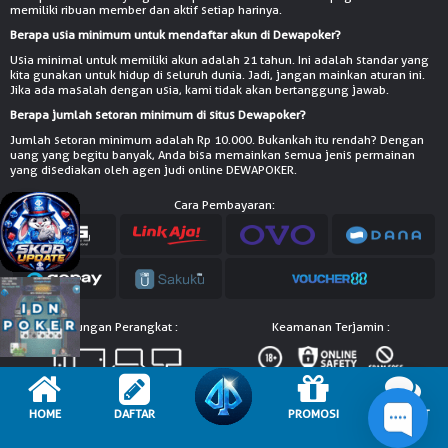
memiliki ribuan member dan aktif setiap harinya.
Berapa usia minimum untuk mendaftar akun di Dewapoker?
Usia minimal untuk memiliki akun adalah 21 tahun. Ini adalah standar yang
kita gunakan untuk hidup di seluruh dunia. Jadi, jangan mainkan aturan ini.
Jika ada masalah dengan usia, kami tidak akan bertanggung jawab.
Berapa jumlah setoran minimum di situs Dewapoker?
Jumlah setoran minimum adalah Rp 10.000. Bukankah itu rendah? Dengan
uang yang begitu banyak, Anda bisa memainkan semua jenis permainan
yang disediakan oleh agen judi online DEWAPOKER.
Cara Pembayaran:
Dukungan Perangkat :
Keamanan Terjamin :
© Copyright 2026 dewapkrmantap.com - All right reserved | 18+
HOME
DAFTAR
PROMOSI
LIVE CHAT